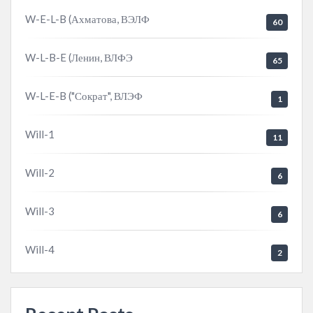
W-E-L-B (Ахматова, ВЭЛФ
60
W-L-B-E (Ленин, ВЛФЭ
65
W-L-E-B ("Сократ", ВЛЭФ
1
Will-1
11
Will-2
6
Will-3
6
Will-4
2