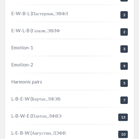
E-W-B-L (Пастернак, ЭВФЛ
2
E-W-L-B (Газали, ЭВЛФ
2
Emotion-1
3
Emotion-2
9
Harmonic pairs
5
L-B-E-W (Бертье, ЛФЭВ
7
L-B-W-E (Платон, ЛФВЭ
13
L-E-B-W (Августин, ЛЭФВ
10