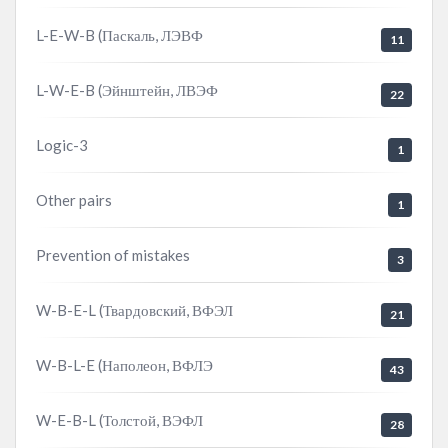
L-E-W-B (Паскаль, ЛЭВФ
11
L-W-E-B (Эйнштейн, ЛВЭФ
22
Logic-3
1
Other pairs
1
Prevention of mistakes
3
W-B-E-L (Твардовский, ВФЭЛ
21
W-B-L-E (Наполеон, ВФЛЭ
43
W-E-B-L (Толстой, ВЭФЛ
28