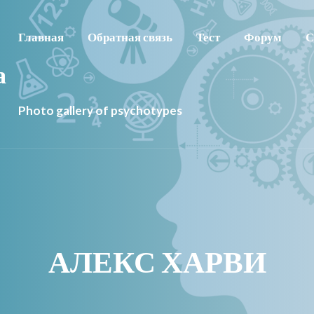
Главная
Обратная связь
Тест
Форум
С
а
Photo gallery of psychotypes
АЛЕКС ХАРВИ