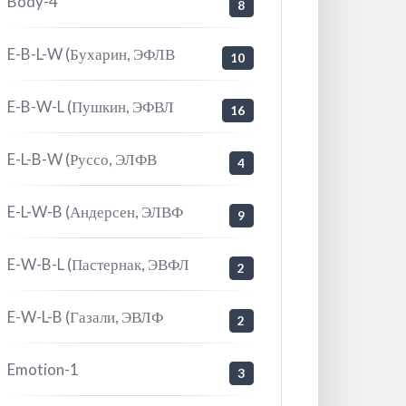
Body-4
8
E-B-L-W (Бухарин, ЭФЛВ
10
E-B-W-L (Пушкин, ЭФВЛ
16
E-L-B-W (Руссо, ЭЛФВ
4
E-L-W-B (Андерсен, ЭЛВФ
9
E-W-B-L (Пастернак, ЭВФЛ
2
E-W-L-B (Газали, ЭВЛФ
2
Emotion-1
3