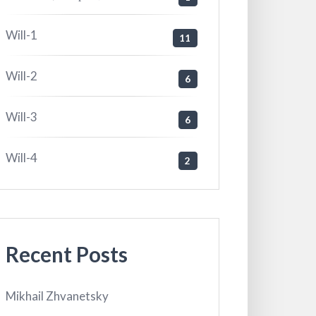
Will-1
11
Will-2
6
Will-3
6
Will-4
2
Recent Posts
Mikhail Zhvanetsky