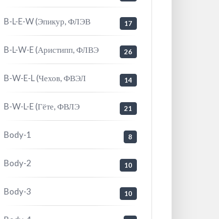
B-L-E-W (Эпикур, ФЛЭВ
17
B-L-W-E (Аристипп, ФЛВЭ
26
B-W-E-L (Чехов, ФВЭЛ
14
B-W-L-E (Гёте, ФВЛЭ
21
Body-1
8
Body-2
10
Body-3
10