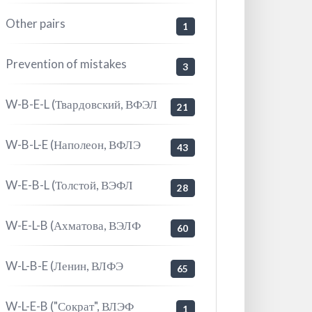
Other pairs
1
Prevention of mistakes
3
W-B-E-L (Твардовский, ВФЭЛ
21
W-B-L-E (Наполеон, ВФЛЭ
43
W-E-B-L (Толстой, ВЭФЛ
28
W-E-L-B (Ахматова, ВЭЛФ
60
W-L-B-E (Ленин, ВЛФЭ
65
W-L-E-B ("Сократ", ВЛЭФ
1