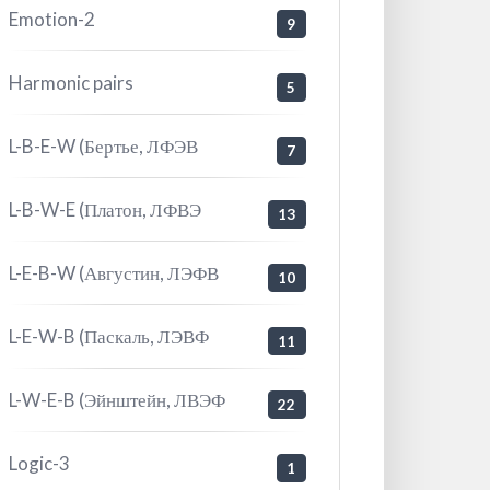
Emotion-2
9
Harmonic pairs
5
L-B-E-W (Бертье, ЛФЭВ
7
L-B-W-E (Платон, ЛФВЭ
13
L-E-B-W (Августин, ЛЭФВ
10
L-E-W-B (Паскаль, ЛЭВФ
11
L-W-E-B (Эйнштейн, ЛВЭФ
22
Logic-3
1