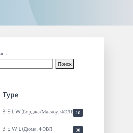
иск
Поиск
Type
B-E-L-W (Борджа/Маслоу, ФЭЛВ
10
B-E-W-L (Дюма, ФЭВЛ
38