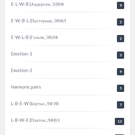
E-L-W-B (Андерсен, ЭЛВФ
9
E-W-B-L (Пастернак, ЭВФЛ
2
E-W-L-B (Газали, ЭВЛФ
2
Emotion-1
3
Emotion-2
9
Harmonic pairs
5
L-B-E-W (Бертье, ЛФЭВ
7
L-B-W-E (Платон, ЛФВЭ
13