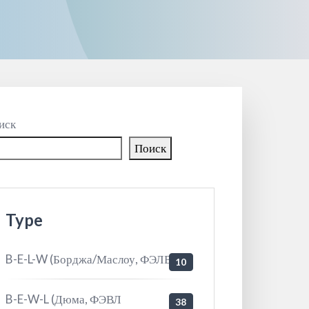
иск
Поиск
Type
B-E-L-W (Борджа/Маслоу, ФЭЛВ
10
B-E-W-L (Дюма, ФЭВЛ
38