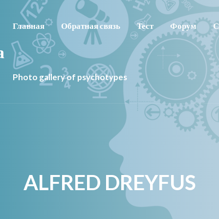
Главная
Обратная связь
Тест
Форум
С
а
Photo gallery of psychotypes
ALFRED DREYFUS