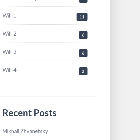
Will-1
11
Will-2
6
Will-3
6
Will-4
2
Recent Posts
Mikhail Zhvanetsky