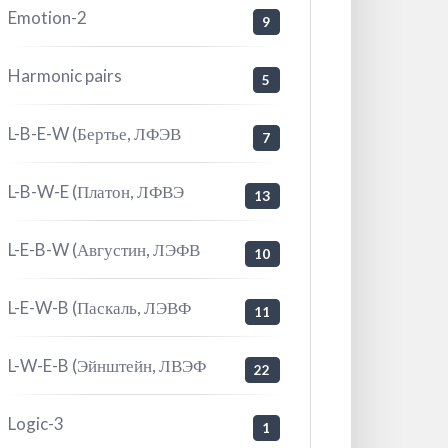
Emotion-2
9
Harmonic pairs
5
L-B-E-W (Бертье, ЛФЭВ
7
L-B-W-E (Платон, ЛФВЭ
13
L-E-B-W (Августин, ЛЭФВ
10
L-E-W-B (Паскаль, ЛЭВФ
11
L-W-E-B (Эйнштейн, ЛВЭФ
22
Logic-3
1