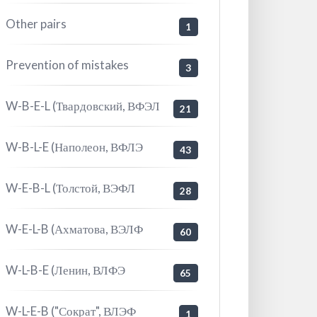
Other pairs
1
Prevention of mistakes
3
W-B-E-L (Твардовский, ВФЭЛ
21
W-B-L-E (Наполеон, ВФЛЭ
43
W-E-B-L (Толстой, ВЭФЛ
28
W-E-L-B (Ахматова, ВЭЛФ
60
W-L-B-E (Ленин, ВЛФЭ
65
W-L-E-B ("Сократ", ВЛЭФ
1