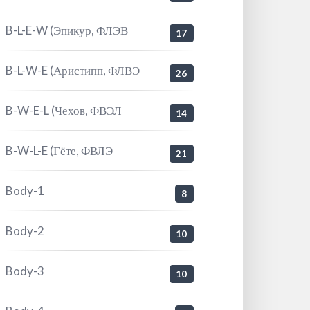
B-L-E-W (Эпикур, ФЛЭВ
17
B-L-W-E (Аристипп, ФЛВЭ
26
B-W-E-L (Чехов, ФВЭЛ
14
B-W-L-E (Гёте, ФВЛЭ
21
Body-1
8
Body-2
10
Body-3
10