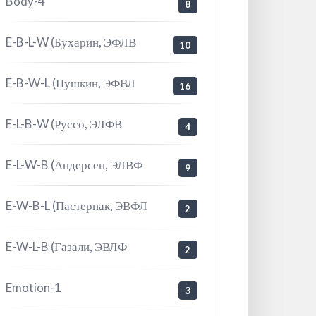
Body-4
8
E-B-L-W (Бухарин, ЭФЛВ
10
E-B-W-L (Пушкин, ЭФВЛ
16
E-L-B-W (Руссо, ЭЛФВ
4
E-L-W-B (Андерсен, ЭЛВФ
9
E-W-B-L (Пастернак, ЭВФЛ
2
E-W-L-B (Газали, ЭВЛФ
2
Emotion-1
3