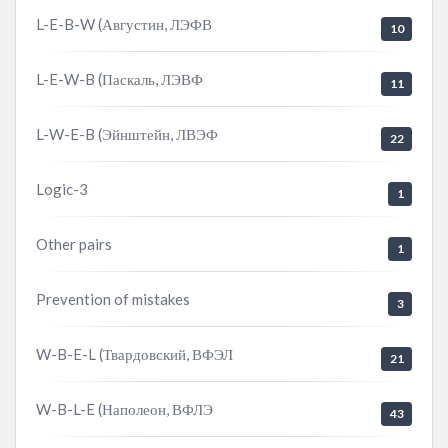
L-E-B-W (Августин, ЛЭФВ
10
L-E-W-B (Паскаль, ЛЭВФ
11
L-W-E-B (Эйнштейн, ЛВЭФ
22
Logic-3
1
Other pairs
1
Prevention of mistakes
3
W-B-E-L (Твардовский, ВФЭЛ
21
W-B-L-E (Наполеон, ВФЛЭ
43