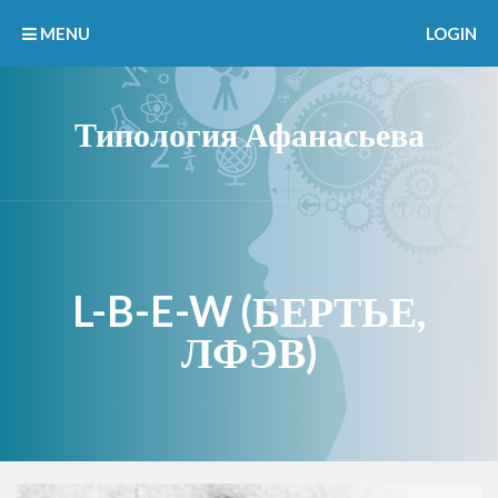
MENU
LOGIN
Типология Афанасьева
L-B-E-W (БЕРТЬЕ,
ЛФЭВ)