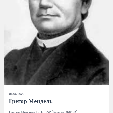
01.06.2023
Грегор Мендель
Грегор Мендель L-B-E-W (Бертье, ЛФЭВ)