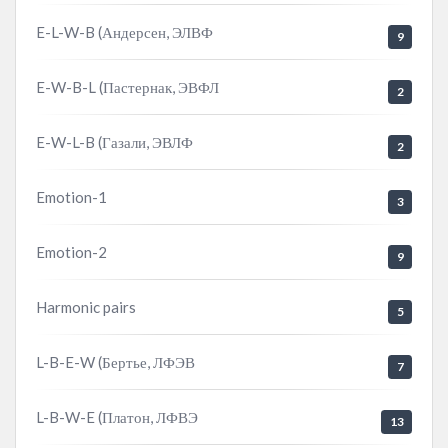
E-L-W-B (Андерсен, ЭЛВФ
9
E-W-B-L (Пастернак, ЭВФЛ
2
E-W-L-B (Газали, ЭВЛФ
2
Emotion-1
3
Emotion-2
9
Harmonic pairs
5
L-B-E-W (Бертье, ЛФЭВ
7
L-B-W-E (Платон, ЛФВЭ
13