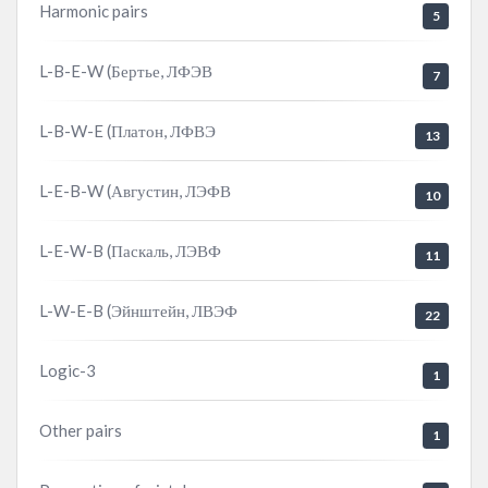
Harmonic pairs
5
L-B-E-W (Бертье, ЛФЭВ
7
L-B-W-E (Платон, ЛФВЭ
13
L-E-B-W (Августин, ЛЭФВ
10
L-E-W-B (Паскаль, ЛЭВФ
11
L-W-E-B (Эйнштейн, ЛВЭФ
22
Logic-3
1
Other pairs
1