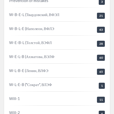
Prevention of mistakes
3
W-B-E-L (Твардовский, ВФЭЛ
21
W-B-L-E (Наполеон, ВФЛЭ
43
W-E-B-L (Толстой, ВЭФЛ
28
W-E-L-B (Ахматова, ВЭЛФ
60
W-L-B-E (Ленин, ВЛФЭ
65
W-L-E-B ("Сократ", ВЛЭФ
1
Will-1
11
Will-2
6