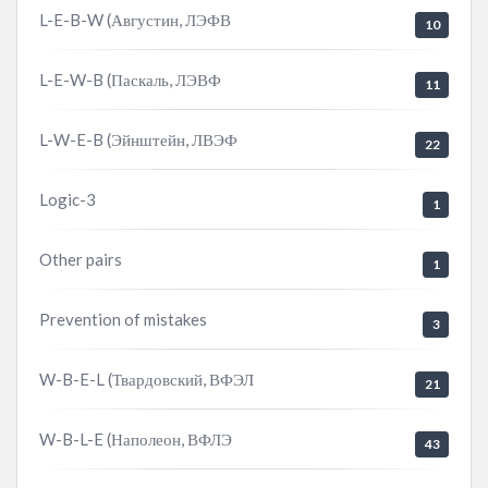
L-E-B-W (Августин, ЛЭФВ
10
L-E-W-B (Паскаль, ЛЭВФ
11
L-W-E-B (Эйнштейн, ЛВЭФ
22
Logic-3
1
Other pairs
1
Prevention of mistakes
3
W-B-E-L (Твардовский, ВФЭЛ
21
W-B-L-E (Наполеон, ВФЛЭ
43