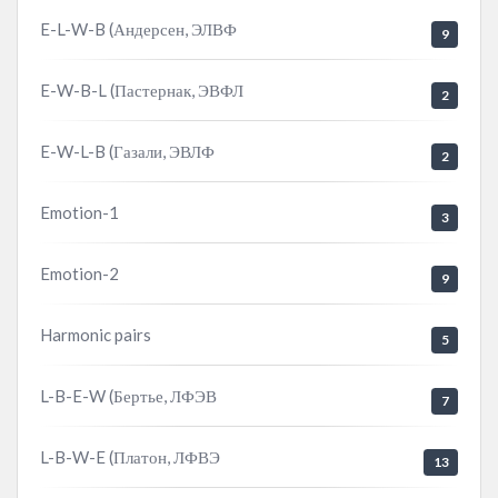
E-L-W-B (Андерсен, ЭЛВФ
9
E-W-B-L (Пастернак, ЭВФЛ
2
E-W-L-B (Газали, ЭВЛФ
2
Emotion-1
3
Emotion-2
9
Harmonic pairs
5
L-B-E-W (Бертье, ЛФЭВ
7
L-B-W-E (Платон, ЛФВЭ
13