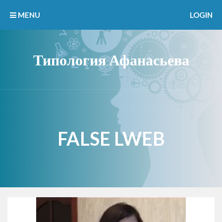
MENU
LOGIN
Типология Афанасьева
FALSE LWEB