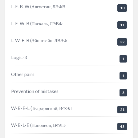
L-E-B-W (Августин, ЛЭФВ
10
L-E-W-B (Паскаль, ЛЭВФ
11
L-W-E-B (Эйнштейн, ЛВЭФ
22
Logic-3
1
Other pairs
1
Prevention of mistakes
3
W-B-E-L (Твардовский, ВФЭЛ
21
W-B-L-E (Наполеон, ВФЛЭ
43