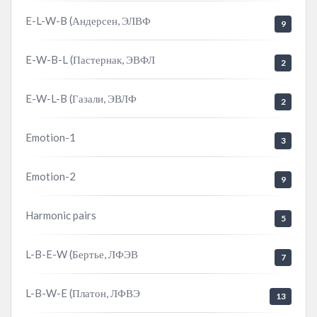
E-L-W-B (Андерсен, ЭЛВФ
9
E-W-B-L (Пастернак, ЭВФЛ
2
E-W-L-B (Газали, ЭВЛФ
2
Emotion-1
3
Emotion-2
9
Harmonic pairs
5
L-B-E-W (Бертье, ЛФЭВ
7
L-B-W-E (Платон, ЛФВЭ
13