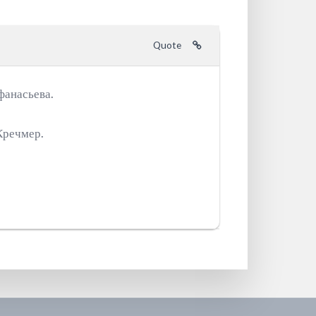
Quote
фанасьева.
Кречмер.