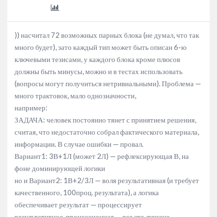
)) насчитал 72 возможных парных блока (не думал, что так
много будет), зато каждый тип может быть описан 6-ю
ключевыми тезисами, у каждого блока кроме плюсов
должны быть минусы, можно и в тестах использовать
(вопросы могут получиться нетривиальными). Проблема —
много трактовок, мало однозначности,
например:
ЗАДАЧА: человек постоянно тянет с принятием решения,
считая, что недостаточно собрал фактического материала,
информации. В случае ошибки — провал.
Вариант1: 3В+1Л (может 2Л) — рефлексирующая В, на
фоне доминирующей логики
но и Вариант2: 1В+2/3Л — воля результативная (и требует
качественного, 100проц. результата), а логика
обеспечивает результат — процессирует
результативное, процессионная — все это лишено