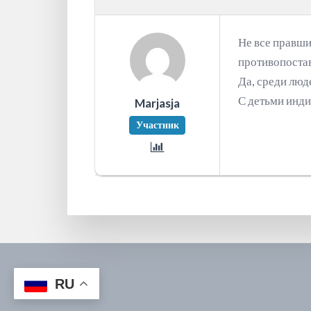
Не все правши
противопостав
Да, среди люде
С детьми инди
Marjasja
Участник
RU