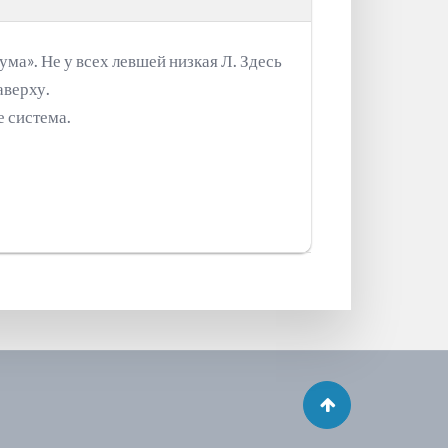
ма». Не у всех левшей низкая Л. Здесь
аверху.
е система.