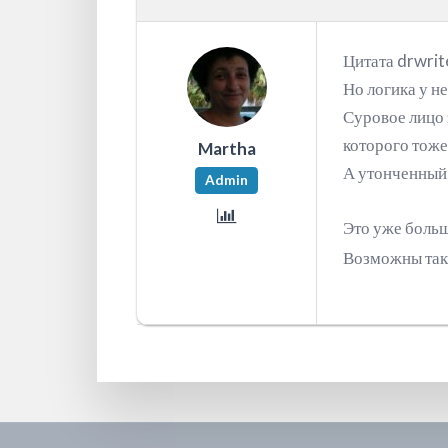
Цитата drwrit
Но логика у н
Суровое лицо 
которого тоже 
Martha
А утонченный 
Admin
Это уже больш
Возможны такж