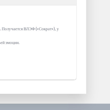
а. Получается ВЛЭФ («Сократ»), у
ьей эмоции.