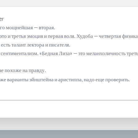
er
его мощнейшая — вторая.
это и третья эмоция и первая воля. Худоба — четвертая физик
есть талант лектора и писателя.
сентиментализм. «Бедная Лиза» — это меланхоличность трет
е похоже на правду.
е варианты эйнштейна и аристиппа, надо еще проверить.