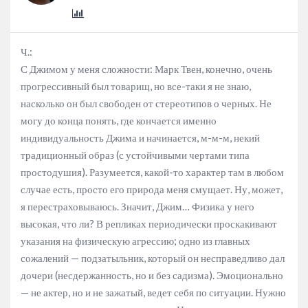
Ч.:
С Джимом у меня сложности: Марк Твен, конечно, очень
прогрессивный был товарищ, но все-таки я не знаю,
насколько он был свободен от стереотипов о черных. Не
могу до конца понять, где кончается именно
индивидуальность Джима и начинается, м-м-м, некий
традиционный образ (с устойчивыми чертами типа
простодушия). Разумеется, какой-то характер там в любом
случае есть, просто его природа меня смущает. Ну, может,
я перестраховываюсь. Значит, Джим… Физика у него
высокая, что ли? В репликах периодически проскакивают
указания на физическую агрессию; одно из главных
сожалений — подзатыльник, который он несправедливо дал
дочери (несдержанность, но и без садизма). Эмоционально
— не актер, но и не зажатый, ведет себя по ситуации. Нужно