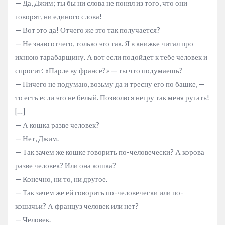
— Да, Джим; ты бы ни слова не понял из того, что они
говорят, ни единого слова!
— Вот это да! Отчего же это так получается?
— Не знаю отчего, только это так. Я в книжке читал про
ихнюю тарабарщину. А вот если подойдет к тебе человек и
спросит: «Парле ву франсе?» — ты что подумаешь?
— Ничего не подумаю, возьму да и тресну его по башке, —
то есть если это не белый. Позволю я негру так меня ругать!
[…]
— А кошка разве человек?
— Нет, Джим.
— Так зачем же кошке говорить по-человечески? А корова
разве человек? Или она кошка?
— Конечно, ни то, ни другое.
— Так зачем же ей говорить по-человечески или по-
кошачьи? А француз человек или нет?
— Человек.