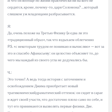
И что он вообще по жизни практически ни на кого не
сердится, кроме, почему-то, царя Соломона? …который
слишком уж младенцами разбрасывается.
Я:
Да, очень похоже на Третью Физику (и едва ли это
«традиционный образ», так что вздыхаем облегченно
P.S. «с некоторым трудом ее понимаю и вычисляю» — вот за
это и спасибо Афанасьеву: он целостно объясняет то, до
чего мы каждый из своего угла не додумались бы.
Ч.:
Это точно! А ведь тогда история с заточением и
освобождением Джима приобретает новый
трагикомическийдраматический оттенок: он сидит в сарае
и ждет своей участи, что достаточно плохо само по себе, и
тут его принимаются вызволять первые физики. Две.