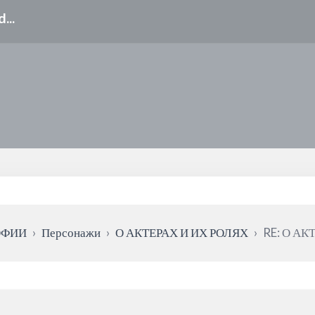
ОФИИ
›
Персонажи
›
О АКТЕРАХ И ИХ РОЛЯХ
›
RE: О АК