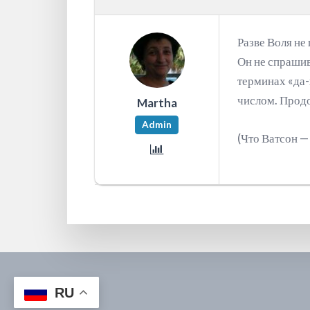
Разве Воля не
Он не спрашив
терминах «да-
числом. Продо
Martha
Admin
(Что Ватсон —
RU