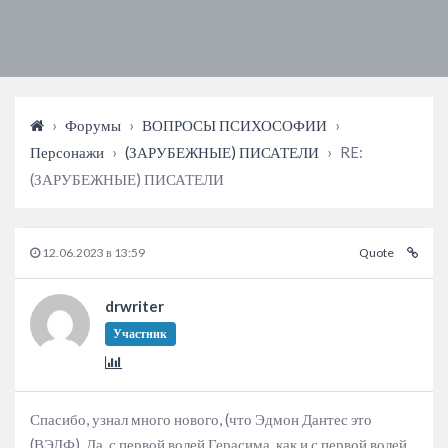
›
Форумы
›
ВОПРОСЫ ПСИХОСОФИИ
›
Персонажи
›
(ЗАРУБЕЖНЫЕ) ПИСАТЕЛИ
›
RE:
(ЗАРУБЕЖНЫЕ) ПИСАТЕЛИ
12.06.2023 в 13:59
Quote
drwriter
Участник
Спасибо, узнал много нового, (что Эдмон Дантес это
(ВЭЛФ). Да, с первой волей Герасима, как и с первой волей