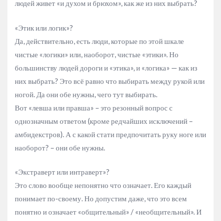
людей живет «и духом и брюхом», как же из них выбрать?
«Этик или логик»?
Да, действительно, есть люди, которые по этой шкале
чистые «логики» или, наоборот, чистые «этики». Но
большинству людей дороги и «этика», и «логика» — как из
них выбрать? Это всё равно что выбирать между рукой или
ногой. Да они обе нужны, чего тут выбирать.
Вот «левша или правша» – это резонный вопрос с
однозначным ответом (кроме редчайших исключений –
амбидекстров). А с какой стати предпочитать руку ноге или
наоборот? – они обе нужны.
«Экстраверт или интраверт»?
Это слово вообще непонятно что означает. Его каждый
понимает по-своему. Но допустим даже, что это всем
понятно и означает «общительный» / «необщительный». И