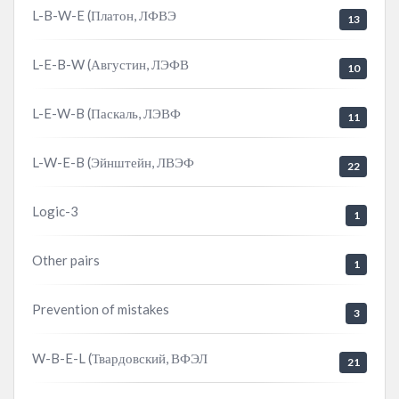
L-B-W-E (Платон, ЛФВЭ
13
L-E-B-W (Августин, ЛЭФВ
10
L-E-W-B (Паскаль, ЛЭВФ
11
L-W-E-B (Эйнштейн, ЛВЭФ
22
Logic-3
1
Other pairs
1
Prevention of mistakes
3
W-B-E-L (Твардовский, ВФЭЛ
21