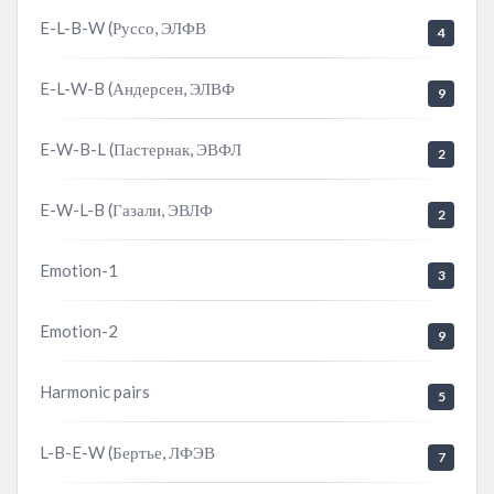
E-L-B-W (Руссо, ЭЛФВ
4
E-L-W-B (Андерсен, ЭЛВФ
9
E-W-B-L (Пастернак, ЭВФЛ
2
E-W-L-B (Газали, ЭВЛФ
2
Emotion-1
3
Emotion-2
9
Harmonic pairs
5
L-B-E-W (Бертье, ЛФЭВ
7