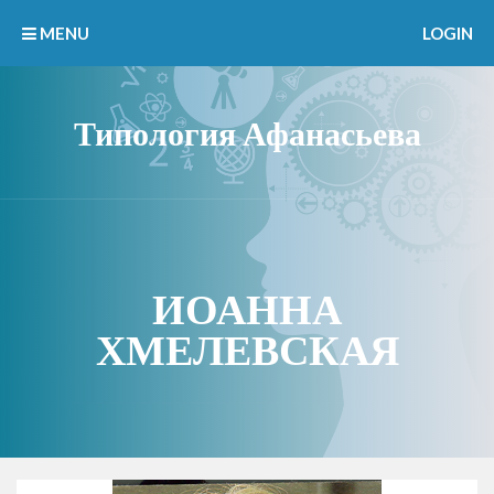
MENU
LOGIN
Типология Афанасьева
ИОАННА
ХМЕЛЕВСКАЯ