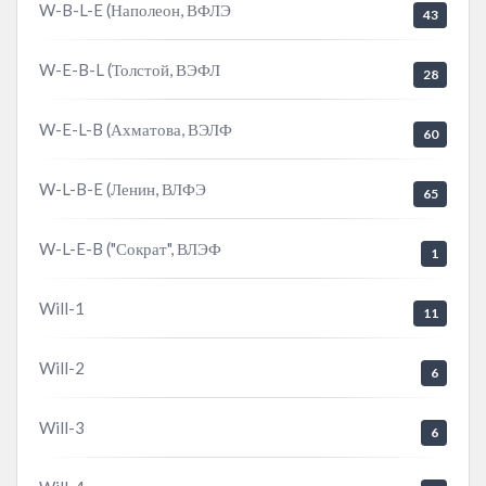
W-B-L-E (Наполеон, ВФЛЭ
43
W-E-B-L (Толстой, ВЭФЛ
28
W-E-L-B (Ахматова, ВЭЛФ
60
W-L-B-E (Ленин, ВЛФЭ
65
W-L-E-B ("Сократ", ВЛЭФ
1
Will-1
11
Will-2
6
Will-3
6