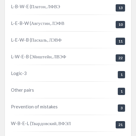
L-B-W-E (Платон, ЛФВЭ
13
L-E-B-W (Августин, ЛЭФВ
10
L-E-W-B (Паскаль, ЛЭВФ
11
L-W-E-B (Эйнштейн, ЛВЭФ
22
Logic-3
1
Other pairs
1
Prevention of mistakes
3
W-B-E-L (Твардовский, ВФЭЛ
21