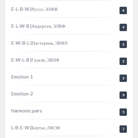
E-L-B-W (Руссо, ЭЛФВ
4
E-L-W-B (Андерсен, ЭЛВФ
9
E-W-B-L (Пастернак, ЭВФЛ
2
E-W-L-B (Газали, ЭВЛФ
2
Emotion-1
3
Emotion-2
9
Harmonic pairs
5
L-B-E-W (Бертье, ЛФЭВ
7