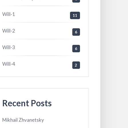
Will-1
11
Will-2
6
Will-3
6
Will-4
2
Recent Posts
Mikhail Zhvanetsky