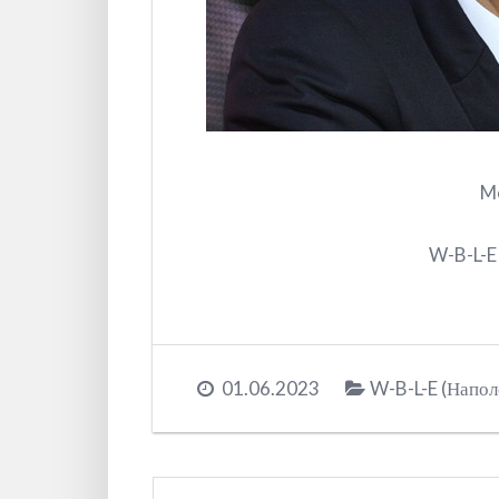
M
W-B-L-E
01.06.2023
W-B-L-E (Напо