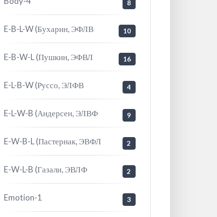
Body-4
8
E-B-L-W (Бухарин, ЭФЛВ
10
E-B-W-L (Пушкин, ЭФВЛ
16
E-L-B-W (Руссо, ЭЛФВ
4
E-L-W-B (Андерсен, ЭЛВФ
9
E-W-B-L (Пастернак, ЭВФЛ
2
E-W-L-B (Газали, ЭВЛФ
2
Emotion-1
3