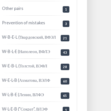
Other pairs
1
Prevention of mistakes
3
W-B-E-L (Твардовский, ВФЭЛ
21
W-B-L-E (Наполеон, ВФЛЭ
43
W-E-B-L (Толстой, ВЭФЛ
28
W-E-L-B (Ахматова, ВЭЛФ
60
W-L-B-E (Ленин, ВЛФЭ
65
W-L-E-B ("Сократ", ВЛЭФ
1