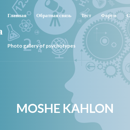
Главная
Обратная связь
Тест
Форум
С
а
Photo gallery of psychotypes
MOSHE KAHLON