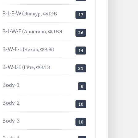
B-L-E-W (Эпикур, ФЛЭВ
17
B-L-W-E (Аристипп, ФЛВЭ
26
B-W-E-L (Чехов, ФВЭЛ
14
B-W-L-E (Гёте, ФВЛЭ
21
Body-1
8
Body-2
10
Body-3
10