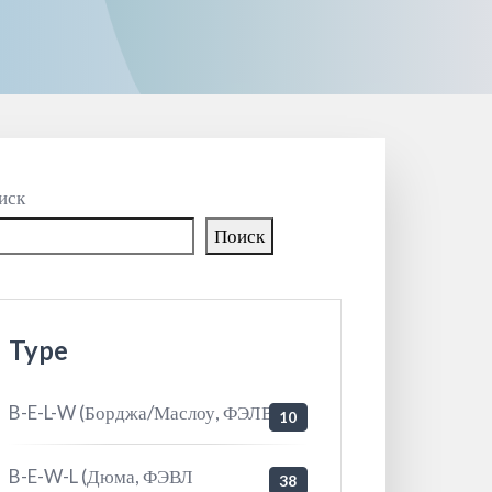
иск
Поиск
Type
B-E-L-W (Борджа/Маслоу, ФЭЛВ
10
B-E-W-L (Дюма, ФЭВЛ
38