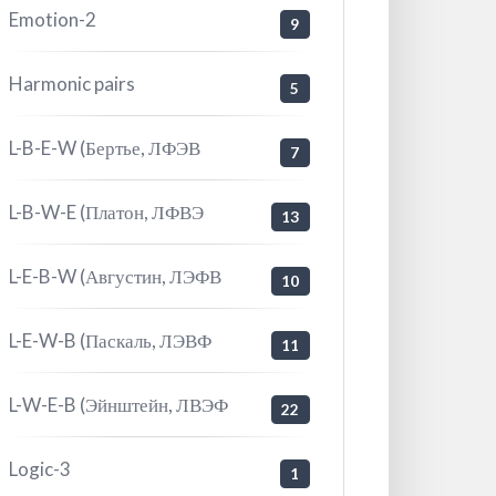
Emotion-2
9
Harmonic pairs
5
L-B-E-W (Бертье, ЛФЭВ
7
L-B-W-E (Платон, ЛФВЭ
13
L-E-B-W (Августин, ЛЭФВ
10
L-E-W-B (Паскаль, ЛЭВФ
11
L-W-E-B (Эйнштейн, ЛВЭФ
22
Logic-3
1