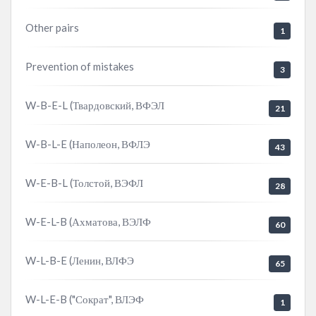
Other pairs
1
Prevention of mistakes
3
W-B-E-L (Твардовский, ВФЭЛ
21
W-B-L-E (Наполеон, ВФЛЭ
43
W-E-B-L (Толстой, ВЭФЛ
28
W-E-L-B (Ахматова, ВЭЛФ
60
W-L-B-E (Ленин, ВЛФЭ
65
W-L-E-B ("Сократ", ВЛЭФ
1