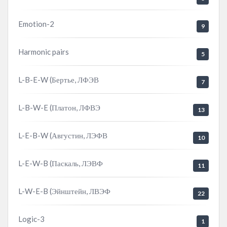
Emotion-2
9
Harmonic pairs
5
L-B-E-W (Бертье, ЛФЭВ
7
L-B-W-E (Платон, ЛФВЭ
13
L-E-B-W (Августин, ЛЭФВ
10
L-E-W-B (Паскаль, ЛЭВФ
11
L-W-E-B (Эйнштейн, ЛВЭФ
22
Logic-3
1