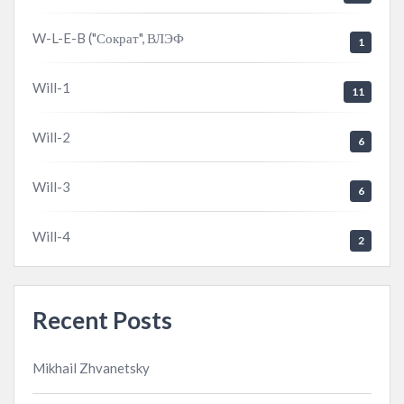
W-L-E-B ("Сократ", ВЛЭФ
1
Will-1
11
Will-2
6
Will-3
6
Will-4
2
Recent Posts
Mikhail Zhvanetsky