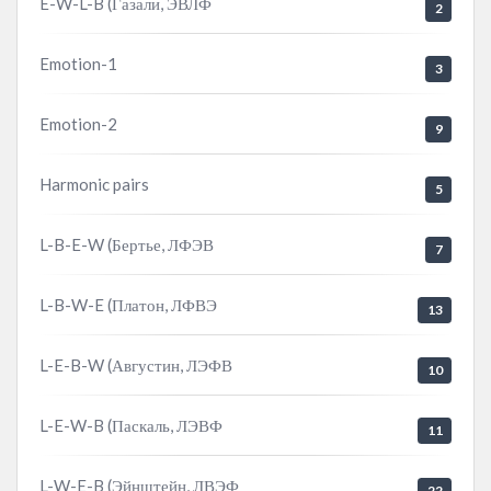
E-W-L-B (Газали, ЭВЛФ
2
Emotion-1
3
Emotion-2
9
Harmonic pairs
5
L-B-E-W (Бертье, ЛФЭВ
7
L-B-W-E (Платон, ЛФВЭ
13
L-E-B-W (Августин, ЛЭФВ
10
L-E-W-B (Паскаль, ЛЭВФ
11
L-W-E-B (Эйнштейн, ЛВЭФ
22