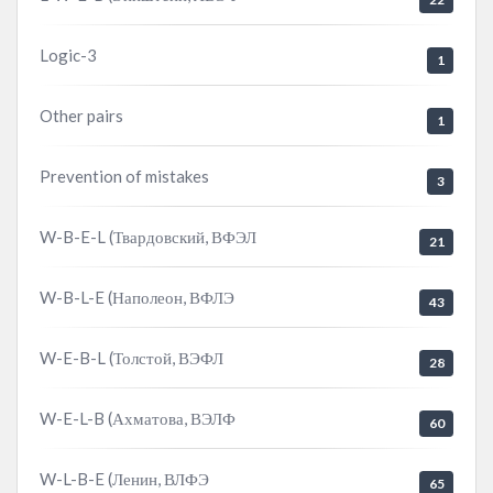
Logic-3
1
Other pairs
1
Prevention of mistakes
3
W-B-E-L (Твардовский, ВФЭЛ
21
W-B-L-E (Наполеон, ВФЛЭ
43
W-E-B-L (Толстой, ВЭФЛ
28
W-E-L-B (Ахматова, ВЭЛФ
60
W-L-B-E (Ленин, ВЛФЭ
65