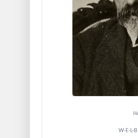
Н
W-E-L-B