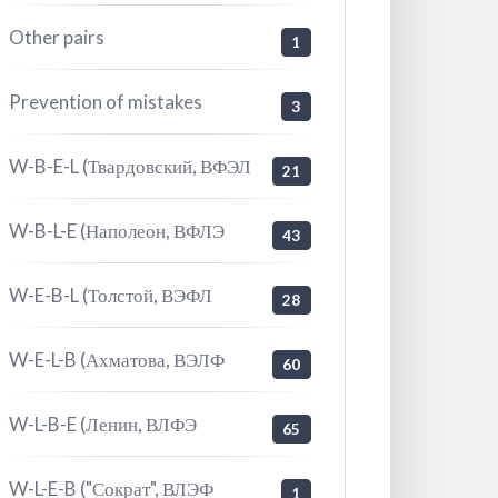
Other pairs
1
Prevention of mistakes
3
W-B-E-L (Твардовский, ВФЭЛ
21
W-B-L-E (Наполеон, ВФЛЭ
43
W-E-B-L (Толстой, ВЭФЛ
28
W-E-L-B (Ахматова, ВЭЛФ
60
W-L-B-E (Ленин, ВЛФЭ
65
W-L-E-B ("Сократ", ВЛЭФ
1