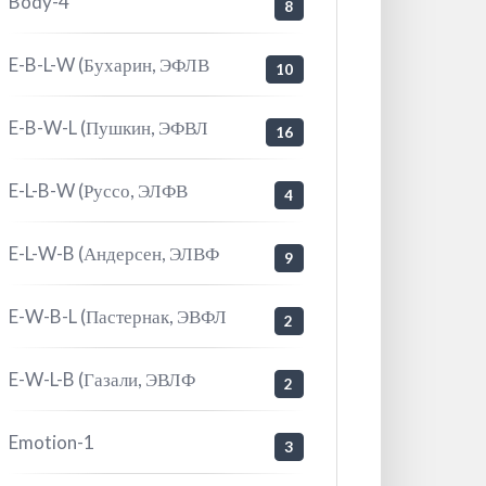
Body-4
8
E-B-L-W (Бухарин, ЭФЛВ
10
E-B-W-L (Пушкин, ЭФВЛ
16
E-L-B-W (Руссо, ЭЛФВ
4
E-L-W-B (Андерсен, ЭЛВФ
9
E-W-B-L (Пастернак, ЭВФЛ
2
E-W-L-B (Газали, ЭВЛФ
2
Emotion-1
3