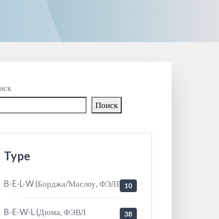
иск
Поиск
Type
B-E-L-W (Борджа/Маслоу, ФЭЛВ
10
B-E-W-L (Дюма, ФЭВЛ
38