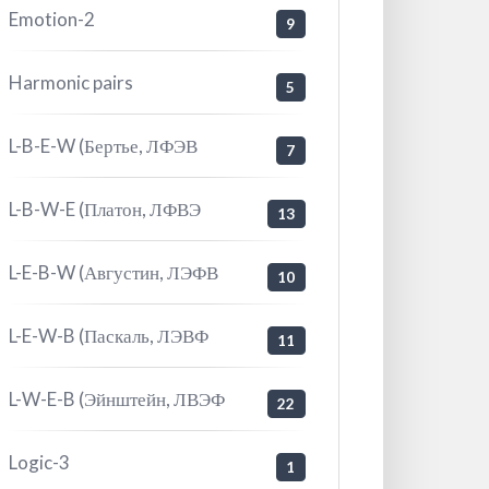
Emotion-2
9
Harmonic pairs
5
L-B-E-W (Бертье, ЛФЭВ
7
L-B-W-E (Платон, ЛФВЭ
13
L-E-B-W (Августин, ЛЭФВ
10
L-E-W-B (Паскаль, ЛЭВФ
11
L-W-E-B (Эйнштейн, ЛВЭФ
22
Logic-3
1