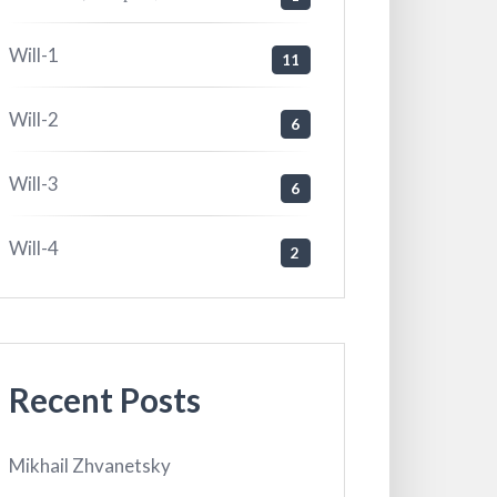
Will-1
11
Will-2
6
Will-3
6
Will-4
2
Recent Posts
Mikhail Zhvanetsky