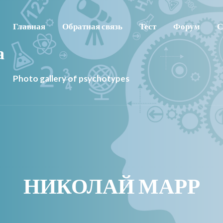
Главная
Обратная связь
Тест
Форум
С
а
Photo gallery of psychotypes
НИКОЛАЙ МАРР