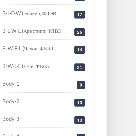
B-L-E-W (Эпикур, ФЛЭВ
17
B-L-W-E (Аристипп, ФЛВЭ
26
B-W-E-L (Чехов, ФВЭЛ
14
B-W-L-E (Гёте, ФВЛЭ
21
Body-1
8
Body-2
10
Body-3
10