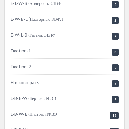
E-L-W-B (Андерсен, ЭЛВФ
9
E-W-B-L (Пастернак, ЭВФЛ
2
E-W-L-B (Газали, ЭВЛФ
2
Emotion-1
3
Emotion-2
9
Harmonic pairs
5
L-B-E-W (Бертье, ЛФЭВ
7
L-B-W-E (Платон, ЛФВЭ
13