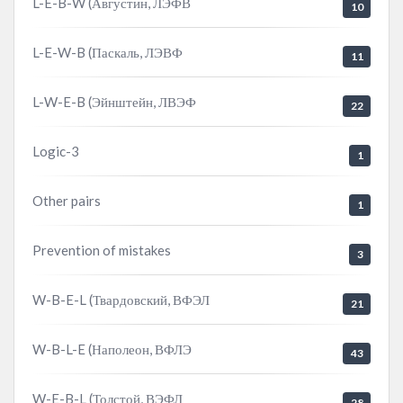
L-E-B-W (Августин, ЛЭФВ
10
L-E-W-B (Паскаль, ЛЭВФ
11
L-W-E-B (Эйнштейн, ЛВЭФ
22
Logic-3
1
Other pairs
1
Prevention of mistakes
3
W-B-E-L (Твардовский, ВФЭЛ
21
W-B-L-E (Наполеон, ВФЛЭ
43
W-E-B-L (Толстой, ВЭФЛ
28