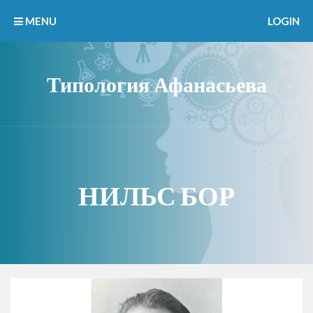
MENU
LOGIN
Типология Афанасьева
НИЛЬС БОР