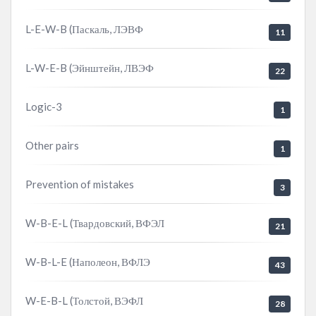
L-E-W-B (Паскаль, ЛЭВФ
11
L-W-E-B (Эйнштейн, ЛВЭФ
22
Logic-3
1
Other pairs
1
Prevention of mistakes
3
W-B-E-L (Твардовский, ВФЭЛ
21
W-B-L-E (Наполеон, ВФЛЭ
43
W-E-B-L (Толстой, ВЭФЛ
28