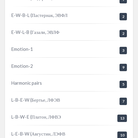
E-W-B-L (Пастернак, ЭВФЛ
2
E-W-L-B (Газали, ЭВЛФ
2
Emotion-1
3
Emotion-2
9
Harmonic pairs
5
L-B-E-W (Бертье, ЛФЭВ
7
L-B-W-E (Платон, ЛФВЭ
13
L-E-B-W (Августин, ЛЭФВ
10