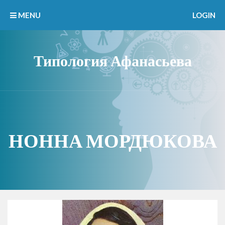
MENU
LOGIN
Типология Афанасьева
НОННА МОРДЮКОВА