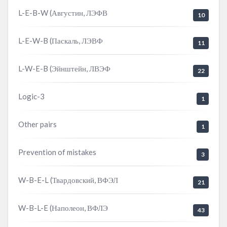
L-E-B-W (Августин, ЛЭФВ
10
L-E-W-B (Паскаль, ЛЭВФ
11
L-W-E-B (Эйнштейн, ЛВЭФ
22
Logic-3
1
Other pairs
1
Prevention of mistakes
3
W-B-E-L (Твардовский, ВФЭЛ
21
W-B-L-E (Наполеон, ВФЛЭ
43