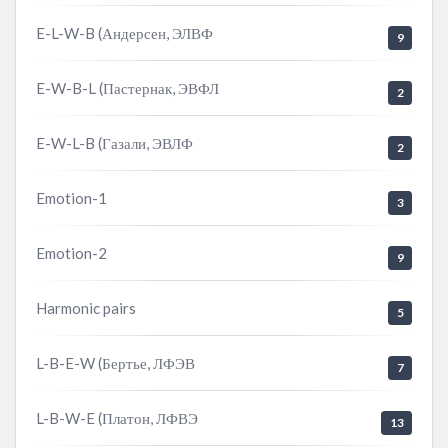
E-L-W-B (Андерсен, ЭЛВФ
9
E-W-B-L (Пастернак, ЭВФЛ
2
E-W-L-B (Газали, ЭВЛФ
2
Emotion-1
3
Emotion-2
9
Harmonic pairs
5
L-B-E-W (Бертье, ЛФЭВ
7
L-B-W-E (Платон, ЛФВЭ
13