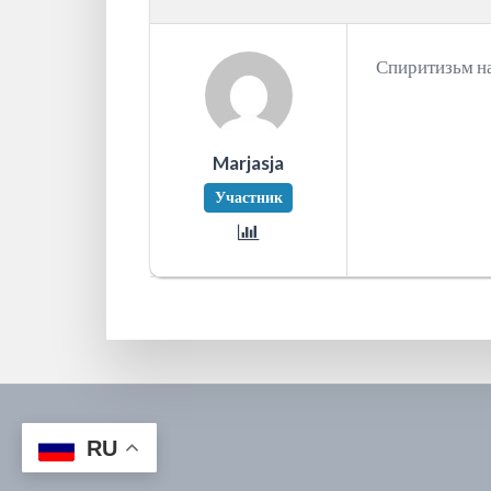
Спиритизьм н
Marjasja
Участник
RU