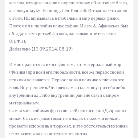
как сам, которые видели в определенных областях не благо,
а великую муку: Еврипид, Лев Толстой. И тоже как-то жили
с этим. НЕ вписываясь в глобальный мир первых физик.
Поэтому я и полюбил психософию. И сам А. Афанасьев был
обладателем третьей физики, насколько мне известно
(ЛВФЭ).
Добавлено (13.09.2014, 08:19)
———————————————
И мне нравится психософия тем, что материальный мир
(Физика) при всей его глобальности, все же первоосновой
психики не является. Первооснова в психике человека это
воля. Внутреннее я. Человек сам создает внутри себя либо
внутренний ад, либо внутренний рай вне связи с миром
материальным.
Самая моя любимая фраза во всей психософи: «Дворянин»
может быть неграмотным, не в ладах с ножом и вилкой,
провести всю жизнь в тюрьмах, и это обстоятельство никак
не отразится на его интеллигентности».