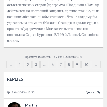
остается вне этих сторон (программа «Поединок»). Там, где
действительно настоящий конфликт, противостояние, он на
позициях абсолютной объективности. Что не каждому бы
удавалось на его месте (Николай Сванидзе в «роли» судьи в
проекте «Суд времени»). Мне кажется, что психотип
политолога Сергея Кургиняна ВЛФЭ («Ленин»). Спасибо за
ответы.
Просмотр 15 ответов — с 91 по 105 (всего 137)
←
1
2
3
…
6
7
8
9
10
→
REPLIES
12.06.2023 в 13:55
Quote
Martha