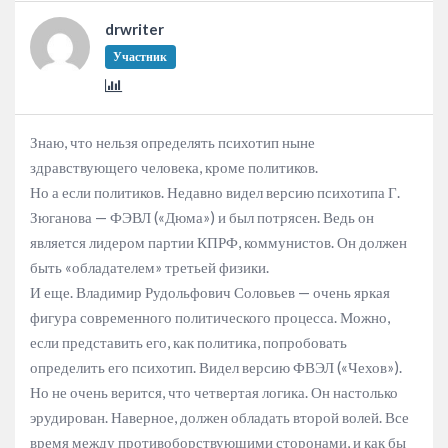
drwriter
Участник
Знаю, что нельзя определять психотип ныне
здравствующего человека, кроме политиков.
Но а если политиков. Недавно видел версию психотипа Г.
Зюганова — ФЭВЛ («Дюма») и был потрясен. Ведь он
является лидером партии КПРФ, коммунистов. Он должен
быть «обладателем» третьей физики.
И еще. Владимир Рудольфович Соловьев — очень яркая
фигура современного политического процесса. Можно,
если представить его, как политика, попробовать
определить его психотип. Видел версию ФВЭЛ («Чехов»).
Но не очень верится, что четвертая логика. Он настолько
эрудирован. Наверное, должен обладать второй волей. Все
время между противоборствующими сторонами, и как бы